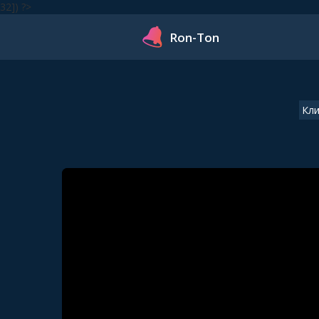
32]) ?>
Ron-Ton
Кл