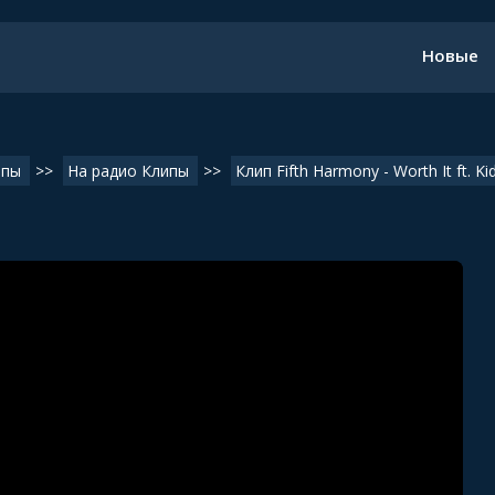
Новые
ипы
>>
На радио Клипы
>>
Клип Fifth Harmony - Worth It ft. Kid