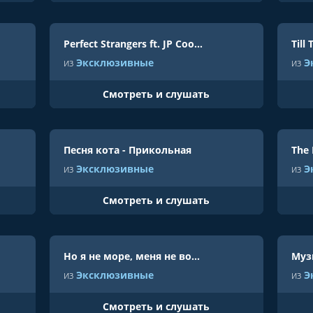
Perfect Strangers ft. JP Cooper - Jonas Blue
из
Эксклюзивные
из
Э
Cмотреть и слушать
Песня кота - Прикольная
из
Эксклюзивные
из
Э
Cмотреть и слушать
Но я не море, меня не волнует - Юлианна Караулова
из
Эксклюзивные
из
Э
Cмотреть и слушать