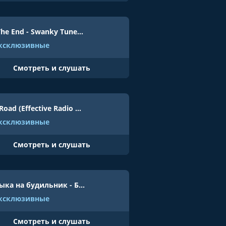
Till The End - Swanky Tunes & Going Deeper
ксклюзивные
Cмотреть и слушать
The Road (Effective Radio Remix) - Flying Decibels
ксклюзивные
Cмотреть и слушать
Музыка на будильник - Будильник
ксклюзивные
Cмотреть и слушать