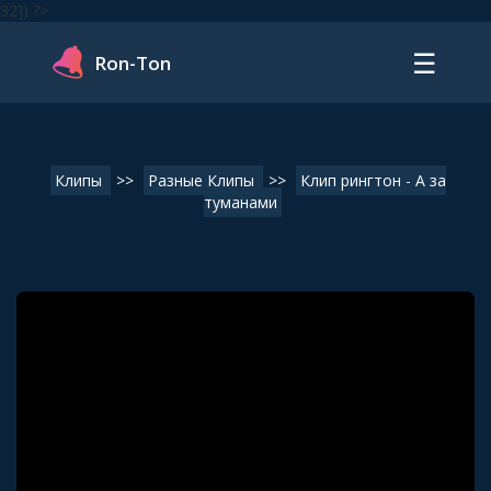
32]) ?>
☰
Ron-Ton
Клипы
>>
Разные Клипы
>>
Клип рингтон - А за
туманами