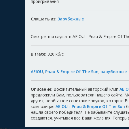
проигрывания.
Слушать из:
Зарубежные
Смотреть и слушать AEIOU - Pnau & Empire Of Th
Bitrate:
320
кб/с
AEIOU
,
Pnau & Empire Of The Sun
,
зарубежные
.
Описание:
Восхитительный авторский клип
AEIO
предложили Вам, пользователи нашего сайта. 
других, необычное сочетание звуков, которые 
композиция
AEIOU - Pnau & Empire Of The Sun
б
нашла своего победителя. Не забывайте слушать,
создаются, учитывая все Ваши желания. Теперь