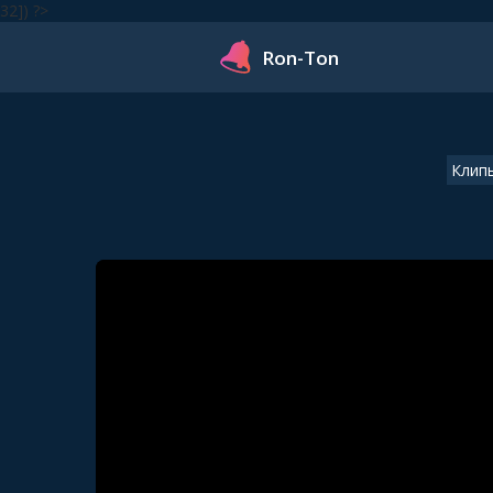
32]) ?>
Ron-Ton
Клип