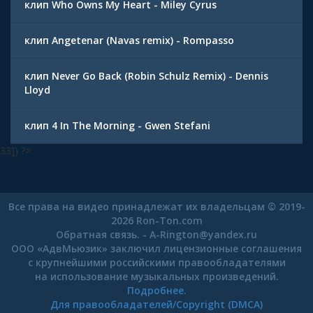
клип Who Owns My Heart - Miley Cyrus
клип Angetenar (Navas remix) - Rompasso
клип Never Go Back (Robin Schulz Remix) - Dennis
Lloyd
клип 4 In The Morning - Gwen Stefani
33]) ?>
Все права на видео принадлежат их владельцам © 2019-
2026 Ron-Ton.com
Обратная связь. -
A-Rington
@
yandex.ru
ООО «АдвМьюзик» заключил лицензионные соглашения
с крупнейшими российскими правообладателями
на использование музыкальных произведений.
Подробнее.
Для правообладателей/Copyright (DMCA)