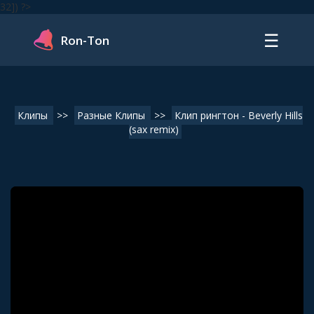
32]) ?>
☰
Ron-Ton
Клипы
>>
Разные Клипы
>>
Клип рингтон - Beverly Hills
(sax remix)