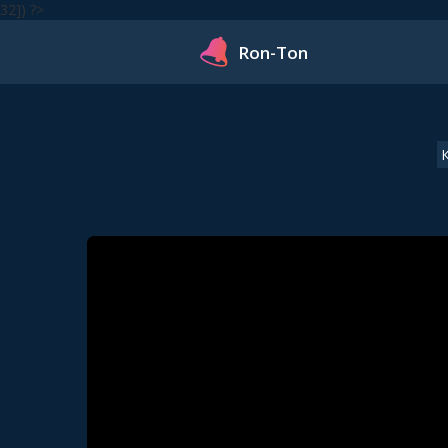
32]) ?>
Ron-Ton