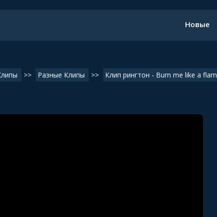
Новые
Клипы
>>
Разные Клипы
>>
Клип рингтон - Burn me like a fla