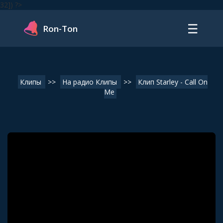
32]) ?>
☰
Ron-Ton
Клипы
>>
На радио Клипы
>>
Клип Starley - Call On
Me