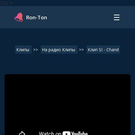
32]) ?>
☰
Ron-Ton
Клипы
>>
На радио Клипы
>>
Клип SI - Chand