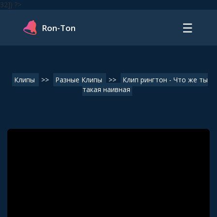
32]) ?>
☰
Ron-Ton
Клипы
>>
Разные Клипы
>>
Клип рингтон - Что же ты
такая наивная