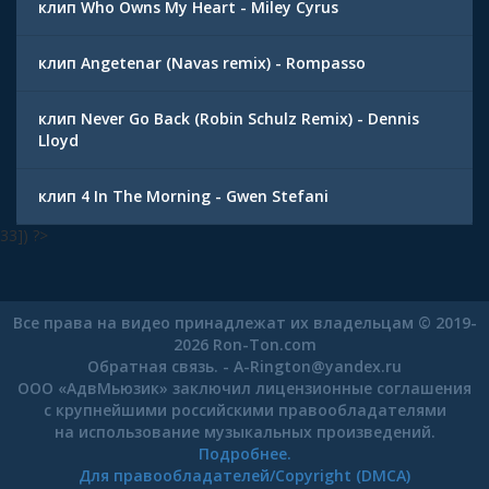
клип Who Owns My Heart - Miley Cyrus
клип Angetenar (Navas remix) - Rompasso
клип Never Go Back (Robin Schulz Remix) - Dennis
Lloyd
клип 4 In The Morning - Gwen Stefani
33]) ?>
Все права на видео принадлежат их владельцам © 2019-
2026 Ron-Ton.com
Обратная связь. -
A-Rington
@
yandex.ru
ООО «АдвМьюзик» заключил лицензионные соглашения
с крупнейшими российскими правообладателями
на использование музыкальных произведений.
Подробнее.
Для правообладателей/Copyright (DMCA)