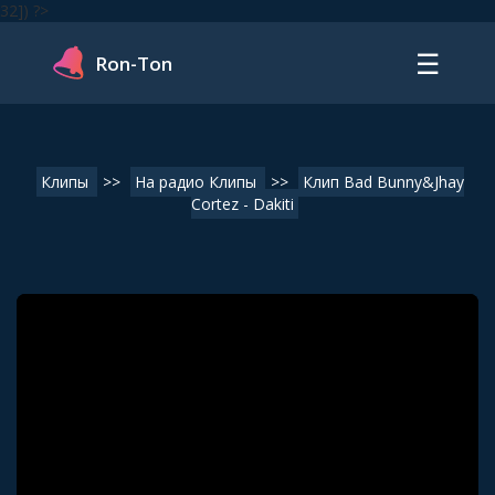
32]) ?>
☰
Ron-Ton
Клипы
>>
На радио Клипы
>>
Клип Bad Bunny&Jhay
Cortez - Dakiti