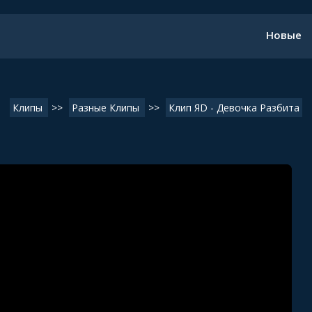
Новые
Клипы
>>
Разные Клипы
>>
Клип ЯD - Девочка Разбита