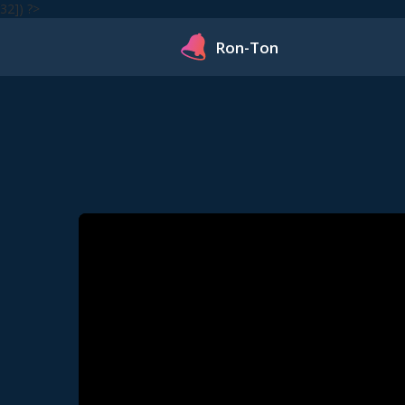
32]) ?>
Ron-Ton