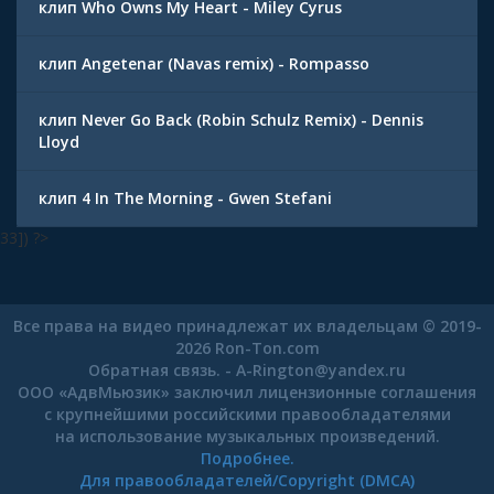
клип Who Owns My Heart - Miley Cyrus
клип Angetenar (Navas remix) - Rompasso
клип Never Go Back (Robin Schulz Remix) - Dennis
Lloyd
клип 4 In The Morning - Gwen Stefani
33]) ?>
Все права на видео принадлежат их владельцам © 2019-
2026 Ron-Ton.com
Обратная связь. -
A-Rington
@
yandex.ru
ООО «АдвМьюзик» заключил лицензионные соглашения
с крупнейшими российскими правообладателями
на использование музыкальных произведений.
Подробнее.
Для правообладателей/Copyright (DMCA)