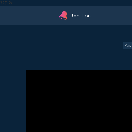
32]) ?>
Ron-Ton
Кли