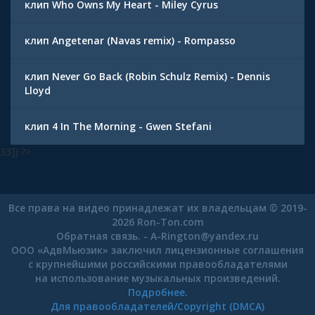
клип Who Owns My Heart - Miley Cyrus
клип Angetenar (Navas remix) - Rompasso
клип Never Go Back (Robin Schulz Remix) - Dennis
Lloyd
клип 4 In The Morning - Gwen Stefani
33]) ?>
Все права на видео принадлежат их владельцам © 2019-
2026 Ron-Ton.com
Обратная связь. -
A-Rington
@
yandex.ru
ООО «АдвМьюзик» заключил лицензионные соглашения
с крупнейшими российскими правообладателями
на использование музыкальных произведений.
Подробнее.
Для правообладателей/Copyright (DMCA)