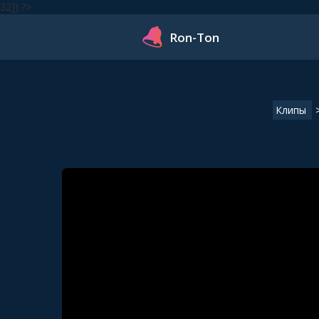
32]) ?>
Ron-Ton
Клипы