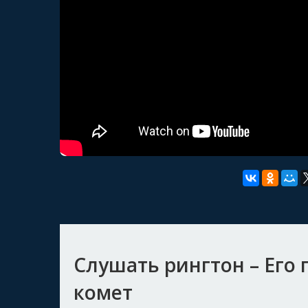
Слушать рингтон – Его г
комет