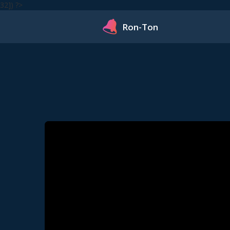
32]) ?>
Ron-Ton