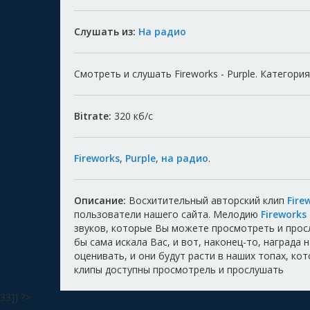
Слушать из:
На радио
Смотреть и слушать Fireworks - Purple. Категория
Bitrate:
320
кб/с
Fireworks
,
Purple
,
на радио
.
Описание:
Восхитительный авторский клип
Fire
пользователи нашего сайта. Мелодию
Fireworks
звуков, которые Вы можете просмотреть и прос
бы сама искала Вас, и вот, наконец-то, награда
оценивать, и они будут расти в наших топах, ко
клипы доступны просмотрель и прослушать
33]) ?>