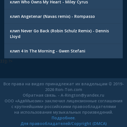
клип Who Owns My Heart - Miley Cyrus
клип Angetenar (Navas remix) - Rompasso
клип Never Go Back (Robin Schulz Remix) - Dennis
Lloyd
клип 4 In The Morning - Gwen Stefani
33]) ?>
Все права на видео принадлежат их владельцам © 2019-
2026 Ron-Ton.com
Обратная связь. -
A-Rington
@
yandex.ru
ООО «АдвМьюзик» заключил лицензионные соглашения
с крупнейшими российскими правообладателями
на использование музыкальных произведений.
Подробнее.
Для правообладателей/Copyright (DMCA)