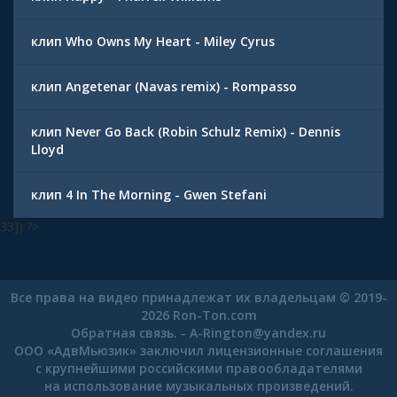
клип Who Owns My Heart - Miley Cyrus
клип Angetenar (Navas remix) - Rompasso
клип Never Go Back (Robin Schulz Remix) - Dennis
Lloyd
клип 4 In The Morning - Gwen Stefani
33]) ?>
Все права на видео принадлежат их владельцам © 2019-
2026 Ron-Ton.com
Обратная связь. -
A-Rington
@
yandex.ru
ООО «АдвМьюзик» заключил лицензионные соглашения
с крупнейшими российскими правообладателями
на использование музыкальных произведений.