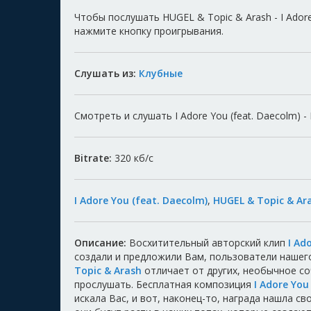
Чтобы послушать HUGEL & Topic & Arash - I Ador
нажмите кнопку проигрывания.
Слушать из:
Клубные
Смотреть и слушать I Adore You (feat. Daecolm) -
Bitrate:
320
кб/с
I Adore You (feat. Daecolm)
,
HUGEL & Topic & Ar
Описание:
Восхитительный авторский клип
I Ad
создали и предложили Вам, пользователи нашег
Topic & Arash
отличает от других, необычное с
прослушать. Бесплатная композиция
I Adore You
искала Вас, и вот, наконец-то, награда нашла с