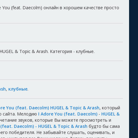
e You (feat. Daecolm) онлайн в хорошем качестве просто
 HUGEL & Topic & Arash. Категория - клубные.
ash
,
клубные
.
ore You (feat. Daecolm) HUGEL & Topic & Arash
, который
о сайта. Мелодию
I Adore You (feat. Daecolm)
-
HUGEL &
очетание звуков, которые Вы можете просмотреть и
 (feat. Daecolm) - HUGEL & Topic & Arash
будто бы сама
воего победителя. Не забывайте слушать, оценивать, и