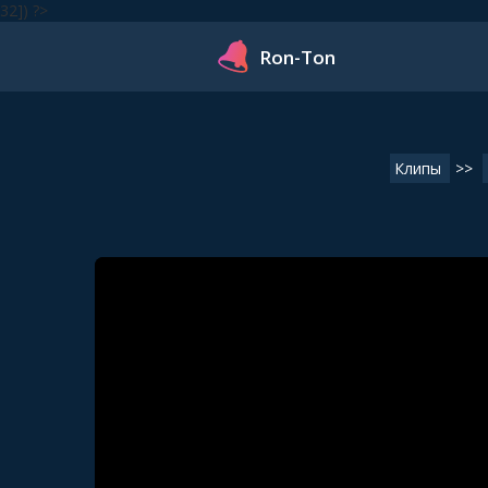
32]) ?>
Ron-Ton
Клипы
>>