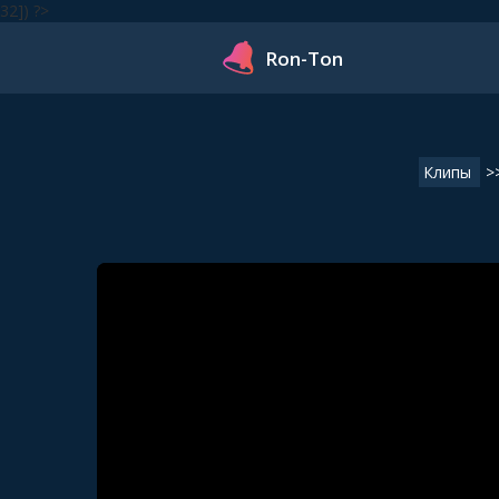
32]) ?>
Ron-Ton
Клипы
>