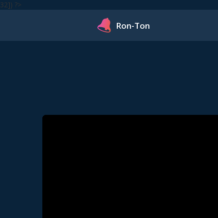
32]) ?>
Ron-Ton