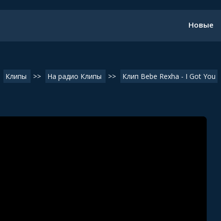
Новые
Клипы
>>
На радио Клипы
>>
Клип Bebe Rexha - I Got You