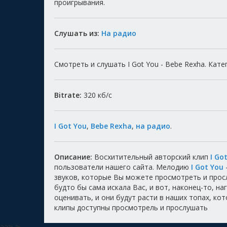
проигрывания.
Слушать из:
На радио
Смотреть и слушать I Got You - Bebe Rexha. Катег
Bitrate:
320
кб/с
I Got You
,
Bebe Rexha
,
на радио
.
Описание:
Восхитительный авторский клип
I Go
пользователи нашего сайта. Мелодию
I Got You
звуков, которые Вы можете просмотреть и прос
будто бы сама искала Вас, и вот, наконец-то, н
оценивать, и они будут расти в наших топах, ко
клипы доступны просмотрель и прослушать