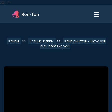
32]) ?>
☰
Ron-Ton
Клипы
>>
Разные Клипы
>>
Клип рингтон - I love you
but I dont like you