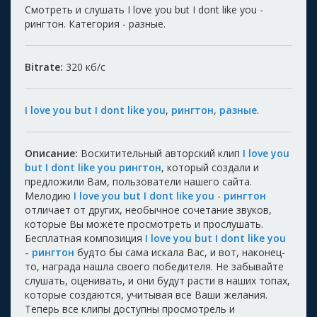
Смотреть и слушать I love you but I dont like you -
рингтон. Категория - разные.
Bitrate:
320
кб/с
I love you but I dont like you
,
рингтон
,
разные
.
Описание:
Восхитительный авторский клип
I love you
but I dont like you рингтон
, который создали и
предложили Вам, пользователи нашего сайта.
Мелодию
I love you but I dont like you
-
рингтон
отличает от других, необычное сочетание звуков,
которые Вы можете просмотреть и прослушать.
Бесплатная композиция
I love you but I dont like you
- рингтон
будто бы сама искала Вас, и вот, наконец-
то, награда нашла своего победителя. Не забывайте
слушать, оценивать, и они будут расти в наших топах,
которые создаются, учитывая все Ваши желания.
Теперь все клипы доступны просмотрель и