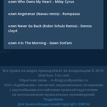
клип Who Owns My Heart - Miley Cyrus
клип Angetenar (Navas remix) - Rompasso
клип Never Go Back (Robin Schulz Remix) - Dennis
Lloyd
клип 4 In The Morning - Gwen Stefani
33]) ?>
Все права на видео принадлежат их владельцам © 2019-
2026 Ron-Ton.com
Обратная связь. -
A-Rington
@
yandex.ru
ООО «АдвМьюзик» заключил лицензионные соглашения
с крупнейшими российскими правообладателями
на использование музыкальных произведений.
Подробнее.
Для правообладателей/Copyright (DMCA)