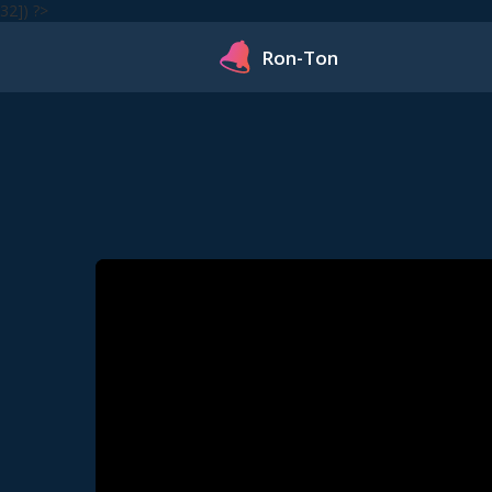
32]) ?>
Ron-Ton