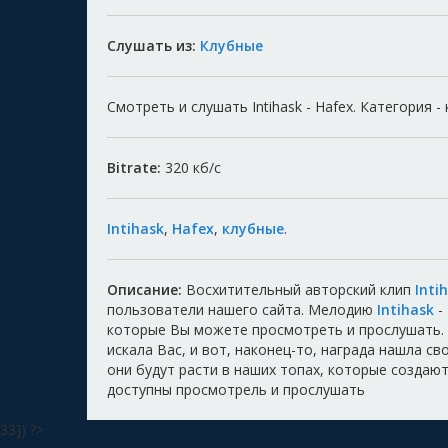
Слушать из:
Клубные
Смотреть и слушать Intihask - Hafex. Категория -
Bitrate:
320
кб/с
Intihask
,
Hafex
,
клубные
.
Описание:
Восхитительный авторский клип
Inti
пользователи нашего сайта. Мелодию
Intihask
-
которые Вы можете просмотреть и прослушать.
искала Вас, и вот, наконец-то, награда нашла с
они будут расти в наших топах, которые создают
доступны просмотрель и прослушать
33]) ?>