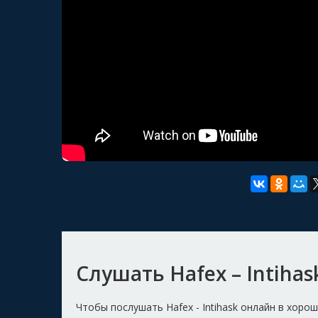
Слушать Hafex – Intihas
Чтобы послушать Hafex - Intihask онлайн в хор