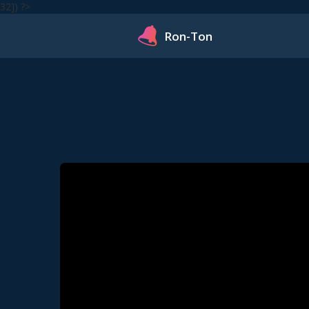
32]) ?>
Ron-Ton