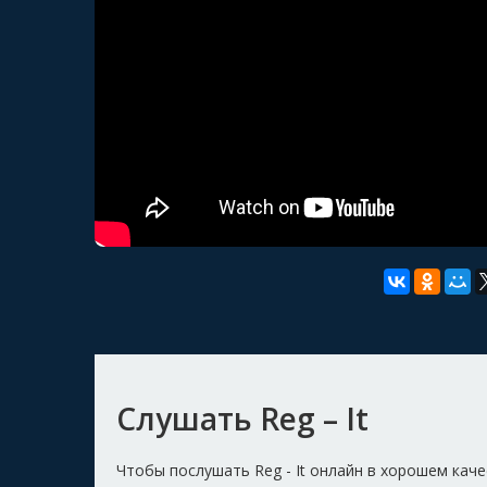
Слушать Reg – It
Чтобы послушать Reg - It онлайн в хорошем кач