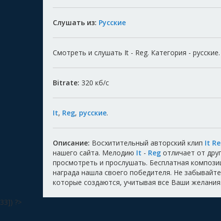
Слушать из:
Русские
Смотреть и слушать It - Reg. Категория - русские.
Bitrate:
320
кб/с
It
,
Reg
,
русские
.
Описание:
Восхитительный авторский клип
It R
нашего сайта. Мелодию
It
-
Reg
отличает от дру
просмотреть и прослушать. Бесплатная композ
награда нашла своего победителя. Не забывайте 
которые создаются, учитывая все Ваши желания
33]) ?>