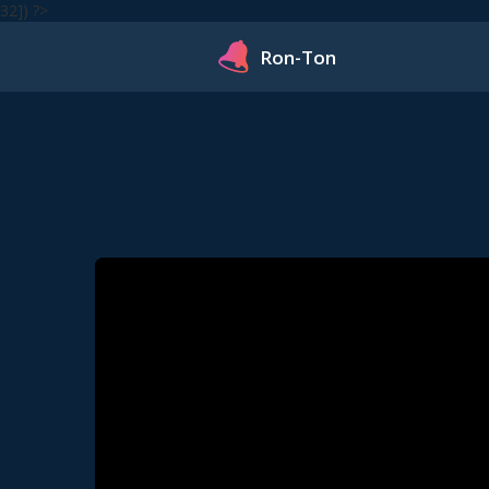
32]) ?>
Ron-Ton