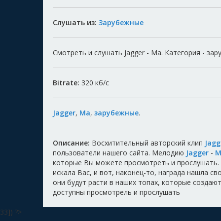
Слушать из:
Зарубежные
Смотреть и слушать Jagger - Ma. Категория - зар
Bitrate:
320
кб/с
Jagger
,
Ma
,
зарубежные
.
Описание:
Восхитительный авторский клип
Jagg
пользователи нашего сайта. Мелодию
Jagger
-
M
которые Вы можете просмотреть и прослушать.
искала Вас, и вот, наконец-то, награда нашла с
они будут расти в наших топах, которые создают
доступны просмотрель и прослушать
33]) ?>