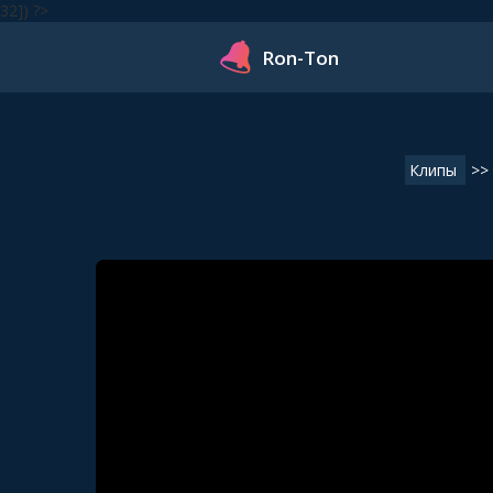
32]) ?>
Ron-Ton
Клипы
>>