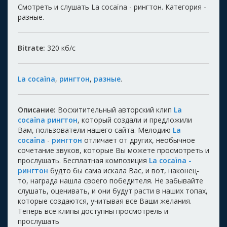
Смотреть и слушать La cocaïna - рингтон. Категория -
разные.
Bitrate:
320
кб/с
La cocaïna
,
рингтон
,
разные
.
Описание:
Восхитительный авторский клип
La
cocaïna рингтон
, который создали и предложили
Вам, пользователи нашего сайта. Мелодию
La
cocaïna
-
рингтон
отличает от других, необычное
сочетание звуков, которые Вы можете просмотреть и
прослушать. Бесплатная композиция
La cocaïna -
рингтон
будто бы сама искала Вас, и вот, наконец-
то, награда нашла своего победителя. Не забывайте
слушать, оценивать, и они будут расти в наших топах,
которые создаются, учитывая все Ваши желания.
Теперь все клипы доступны просмотрель и
прослушать