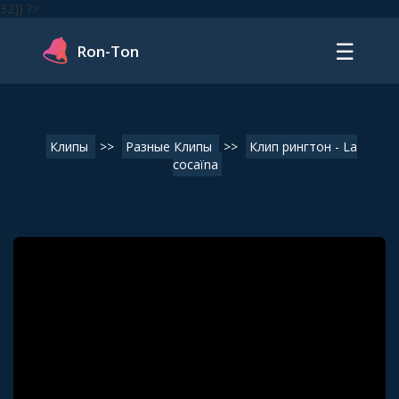
32]) ?>
☰
Ron-Ton
Клипы
>>
Разные Клипы
>>
Клип рингтон - La
cocaïna