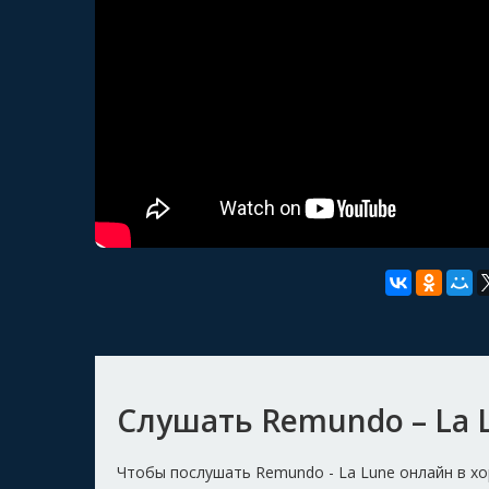
Слушать Remundo – La 
Чтобы послушать Remundo - La Lune онлайн в х