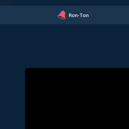
32]) ?>
Ron-Ton