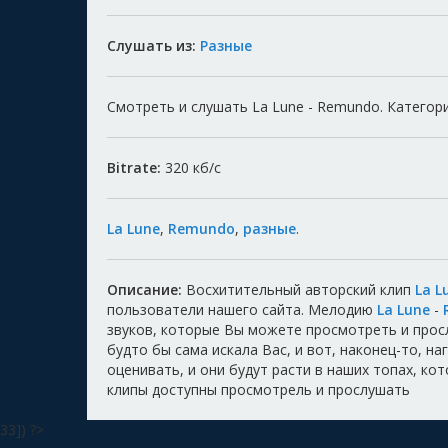
Слушать из:
Разные
Смотреть и слушать La Lune - Remundo. Категори
Bitrate:
320
кб/с
La Lune
,
Remundo
,
разные
.
Описание:
Восхитительный авторский клип
La 
пользователи нашего сайта. Мелодию
La Lune
-
звуков, которые Вы можете просмотреть и прос
будто бы сама искала Вас, и вот, наконец-то, н
оценивать, и они будут расти в наших топах, ко
клипы доступны просмотрель и прослушать
33]) ?>