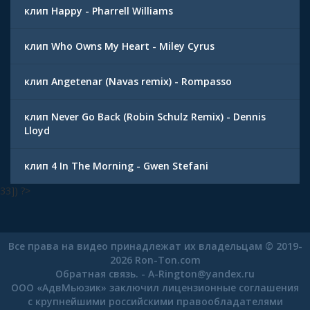
клип Happy - Pharrell Williams
клип Who Owns My Heart - Miley Cyrus
клип Angetenar (Navas remix) - Rompasso
клип Never Go Back (Robin Schulz Remix) - Dennis
Lloyd
клип 4 In The Morning - Gwen Stefani
33]) ?>
Все права на видео принадлежат их владельцам © 2019-
2026 Ron-Ton.com
Обратная связь. -
A-Rington
@
yandex.ru
ООО «АдвМьюзик» заключил лицензионные соглашения
с крупнейшими российскими правообладателями