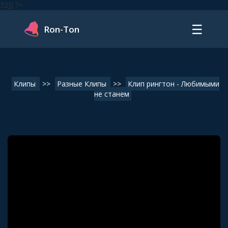
32]) ?>
☰
Ron-Ton
Клипы
>>
Разные Клипы
>>
Клип рингтон - Любимыми
не станем