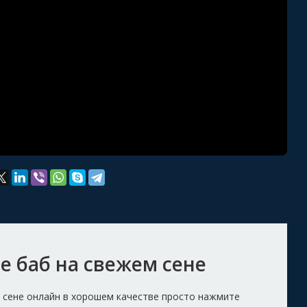
е баб на свежем сене
 сене онлайн в хорошем качестве просто нажмите