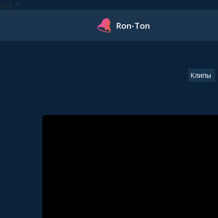
32]) ?>
Ron-Ton
Клипы