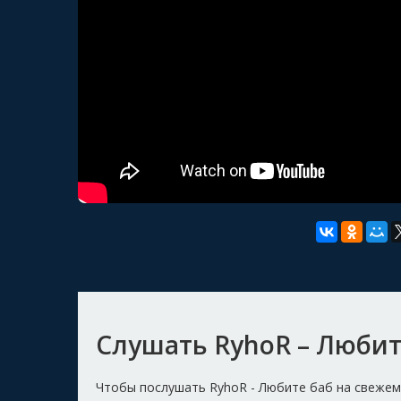
Слушать RyhoR – Любит
Чтобы послушать RyhoR - Любите баб на свежем