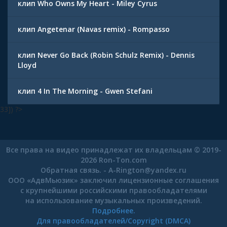
клип Who Owns My Heart - Miley Cyrus
клип Angetenar (Navas remix) - Rompasso
клип Never Go Back (Robin Schulz Remix) - Dennis
Lloyd
клип 4 In The Morning - Gwen Stefani
33]) ?>
Все права на видео принадлежат их владельцам © 2019-
2026 Ron-Ton.com
Обратная связь. -
A-Rington
@
yandex.ru
ООО «АдвМьюзик» заключил лицензионные соглашения
с крупнейшими российскими правообладателями
на использование музыкальных произведений.
Подробнее.
Для правообладателей/Copyright (DMCA)