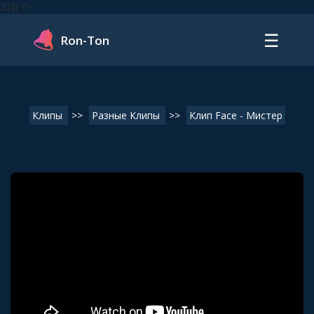
32]) ?>
☰
Ron-Ton
Клипы
>>
Разные Клипы
>>
Клип Face - Мистер