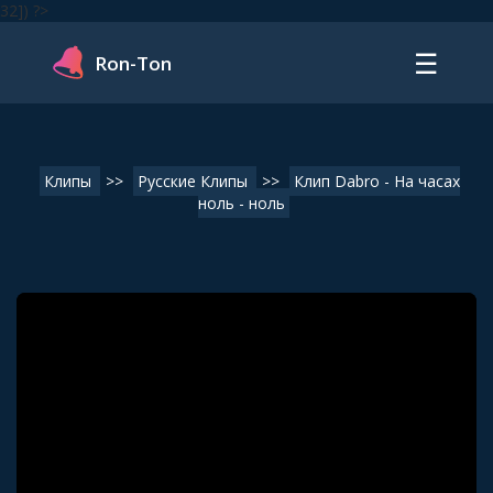
32]) ?>
☰
Ron-Ton
Клипы
>>
Русские Клипы
>>
Клип Dabro - На часах
ноль - ноль