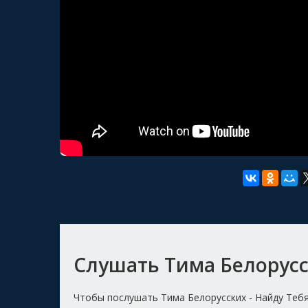
Слушать Тима Белорусс
Чтобы послушать Тима Белорусских - Найду Теб