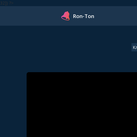
32]) ?>
Ron-Ton
К