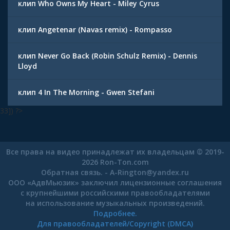
клип Who Owns My Heart - Miley Cyrus
клип Angetenar (Navas remix) - Rompasso
клип Never Go Back (Robin Schulz Remix) - Dennis
Lloyd
клип 4 In The Morning - Gwen Stefani
33]) ?>
Все права на видео принадлежат их владельцам © 2019-
2026 Ron-Ton.com
Обратная связь. -
A-Rington
@
yandex.ru
ООО «АдвМьюзик» заключил лицензионные соглашения
с крупнейшими российскими правообладателями
на использование музыкальных произведений.
Подробнее.
Для правообладателей/Copyright (DMCA)