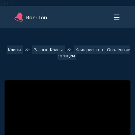
32]) ?>
☰
Ron-Ton
Клипы
>>
Разные Клипы
>>
Клип рингтон - Опалённые
солнцем