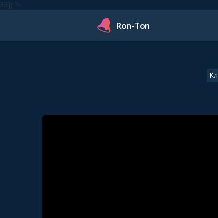
32]) ?>
Ron-Ton
Кл