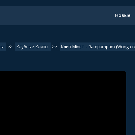
Новые
пы
>>
Клубные Клипы
>>
Клип Minelli - Rampampam (Wonga r