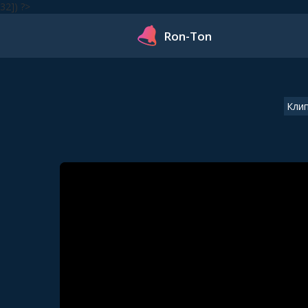
32]) ?>
Ron-Ton
Кли