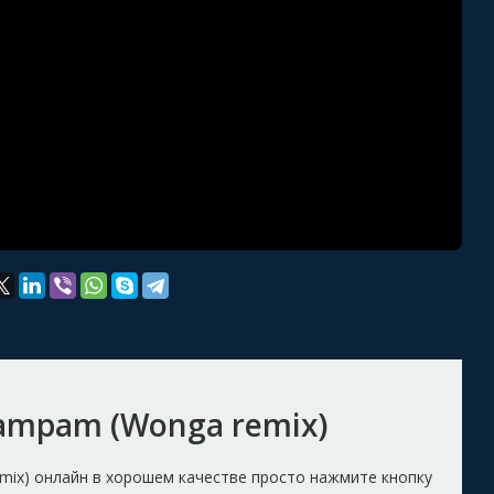
pampam (Wonga remix)
mix) онлайн в хорошем качестве просто нажмите кнопку