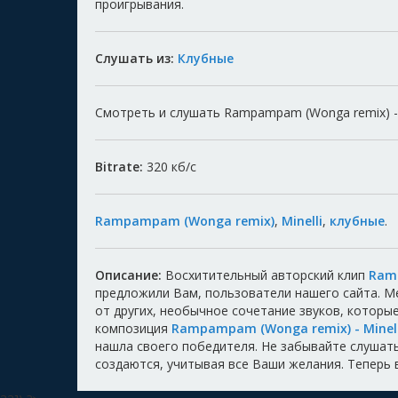
проигрывания.
Слушать из:
Клубные
Смотреть и слушать Rampampam (Wonga remix) - M
Bitrate:
320
кб/с
Rampampam (Wonga remix)
,
Minelli
,
клубные
.
Описание:
Восхитительный авторский клип
Ramp
предложили Вам, пользователи нашего сайта. 
от других, необычное сочетание звуков, котор
композиция
Rampampam (Wonga remix) - Minell
нашла своего победителя. Не забывайте слушать,
создаются, учитывая все Ваши желания. Теперь