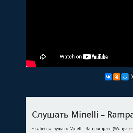
Слушать Minelli – Ram
Чтобы послушать Minelli - Rampampam (Wonga re