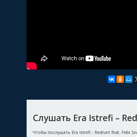
Слушать Era Istrefi – Re
Чтобы послушать Era Istrefi - Redrum feat. Feli