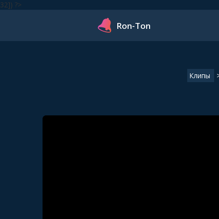
32]) ?>
Ron-Ton
Клипы