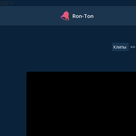
32]) ?>
Ron-Ton
Клипы
>>