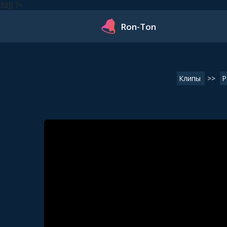
32]) ?>
Ron-Ton
Клипы
>>
Р