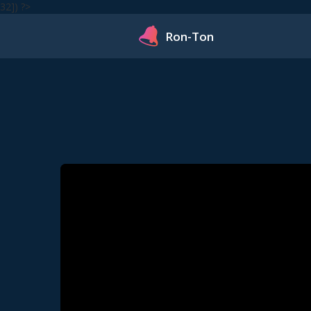
32]) ?>
Ron-Ton