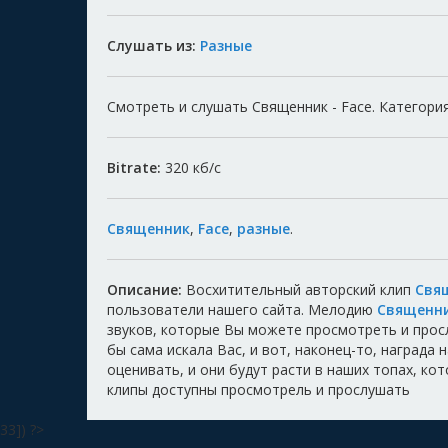
Слушать из:
Разные
Смотреть и слушать Священник - Face. Категория
Bitrate:
320
кб/с
Священник
,
Face
,
разные
.
Описание:
Восхитительный авторский клип
Свя
пользователи нашего сайта. Мелодию
Священн
звуков, которые Вы можете просмотреть и прос
бы сама искала Вас, и вот, наконец-то, награда
оценивать, и они будут расти в наших топах, ко
клипы доступны просмотрель и прослушать
33]) ?>