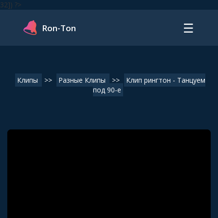
32]) ?>
☰
Ron-Ton
Клипы
>>
Разные Клипы
>>
Клип рингтон - Танцуем
под 90-е