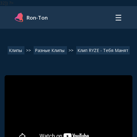
32]) ?>
☰
Ron-Ton
Клипы
>>
Разные Клипы
>>
Клип RYZE - Тебя Манят