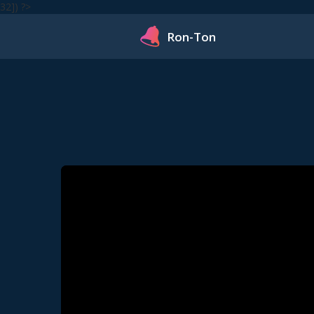
32]) ?>
Ron-Ton