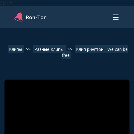
32]) ?>
☰
Ron-Ton
Клипы
>>
Разные Клипы
>>
Клип рингтон - We can be
free