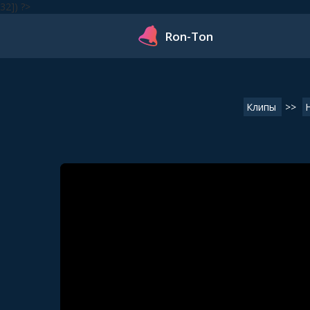
32]) ?>
Ron-Ton
Клипы
>>